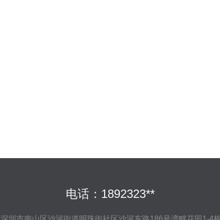
电话：1892323**
深圳市南山区沙河街道明珠街社区沙河东路186号湾畔花园1-4栋1