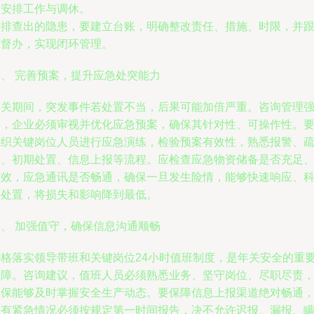
理安排工作与调休。
对排查出的隐患，要建立台账，明确整改责任、措施、时限，并
踪督办，实现闭环管理。
三、 完善预案，提升应急处突能力
年关期间，突发事件若处置不当，后果可能加倍严重。咨询管理
调，企业必须审视并优化应急预案，确保其针对性、可操作性。
组织关键岗位人员进行应急演练，检验预案有效性，熟悉报警、
散、初期处置、信息上报等流程。应检查应急物资储备是否充足
有效，应急通讯是否畅通，确保一旦发生险情，能够快速响应、
学处置，将损失和影响降到最低。
四、 加强值守，确保信息沟通顺畅
严格落实领导带班和关键岗位24小时值班制度，是年关安全的重
保障。咨询建议，值班人员必须熟悉业务、坚守岗位、尽职尽责
确保能够及时掌握安全生产动态。要保障信息上报渠道绝对畅通
遇有紧急情况必须按规定第一时间报告，决不允许迟报、漏报、