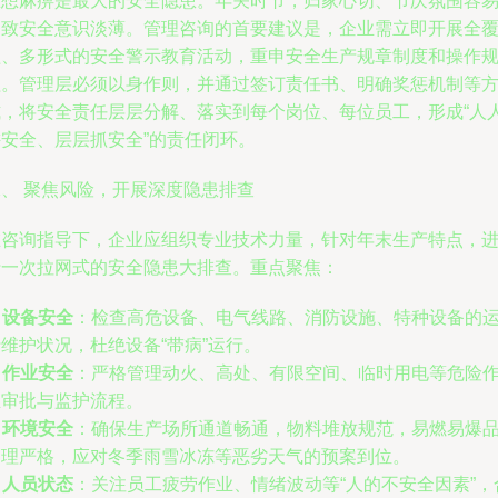
思想麻痹是最大的安全隐患。年关时节，归家心切、节庆氛围容
导致安全意识淡薄。管理咨询的首要建议是，企业需立即开展全
盖、多形式的安全警示教育活动，重申安全生产规章制度和操作
程。管理层必须以身作则，并通过签订责任书、明确奖惩机制等
式，将安全责任层层分解、落实到每个岗位、每位员工，形成“人
讲安全、层层抓安全”的责任闭环。
二、 聚焦风险，开展深度隐患排查
在咨询指导下，企业应组织专业技术力量，针对年末生产特点，
行一次拉网式的安全隐患大排查。重点聚焦：
.
设备安全
：检查高危设备、电气线路、消防设施、特种设备的
维护状况，杜绝设备“带病”运行。
.
作业安全
：严格管理动火、高处、有限空间、临时用电等危险
业审批与监护流程。
.
环境安全
：确保生产场所通道畅通，物料堆放规范，易燃易爆
管理严格，应对冬季雨雪冰冻等恶劣天气的预案到位。
.
人员状态
：关注员工疲劳作业、情绪波动等“人的不安全因素”，