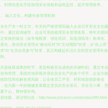
报。利用信息化手段加强安全巡检和远程监控，提升管理效率。
五、 融入文化，构建长效管理机制
安全生产非一时之功，年关的严格管理应融入企业日常安全文化
设中。通过咨询辅导，企业可系统梳理安全管理体系，将年关期
行之有效的做法（如专项检查、强化培训、应急演练等）标准化
度化，推动安全管理从“被动应对”向“主动预防”转变，从“自上而
求”向“全员自觉参与”转变，真正构建起长治久安的安全管理长效
机制。
年关是收获成果的时节，更是检验安全成色的关键时刻。通过专
的咨询管理，系统性地审视并强化安全生产的各个环节，企业方
有效防范和化解各类风险，让全体员工平安、祥和地迎接新春佳
节，也为新一年的稳健发展奠定坚实的安全基石。安全无小事，
任重于山，警钟需长鸣。
若转载，请注明出处：http://www.jincanzx.com/product/90.html